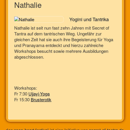
Nathalie
Yogini und Tantrika
Nathalie ist seit nun fast zehn Jahren mit Secret of
Tantra auf dem tantrischen Weg. Ungefähr zur
gleichen Zeit hat sie auch ihre Begeisterung für Yoga
und Pranayama entdeckt und hierzu zahlreiche
Workshops besucht sowie mehrere Ausbildungen
abgeschlossen.
Workshops:
Fr 7:30
Ujjayi-Yoga
Fr 15:30
Brusterotik
das
open heart festival
ist eine Initiative von
secret-of-tantra.de