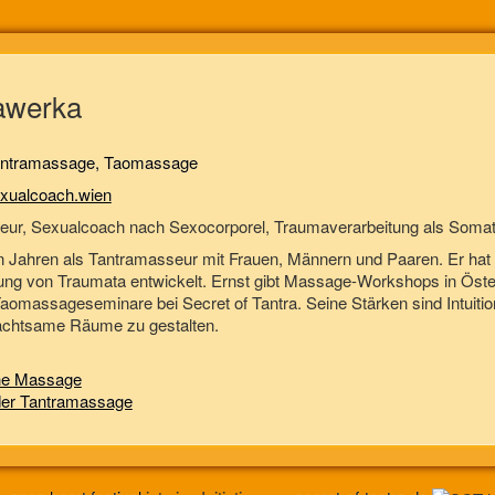
awerka
ntramassage, Taomassage
xualcoach.wien
ur, Sexualcoach nach Sexocorporel, Traumaverarbeitung als Somatic
n Jahren als Tantramasseur mit Frauen, Männern und Paaren. Er hat e
tung von Traumata entwickelt. Ernst gibt Massage-Workshops in Öste
Taomassageseminare bei Secret of Tantra. Seine Stärken sind Intuition
 achtsame Räume zu gestalten.
che Massage
der Tantramassage