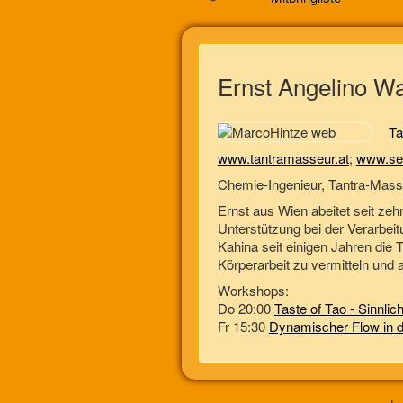
Ernst Angelino W
Ta
www.tantramasseur.at
;
www.se
Chemie-Ingenieur, Tantra-Masse
Ernst aus Wien abeitet seit zeh
Unterstützung bei der Verarbei
Kahina seit einigen Jahren die 
Körperarbeit zu vermitteln und
Workshops:
Do 20:00
Taste of Tao - Sinnli
Fr 15:30
Dynamischer Flow in 